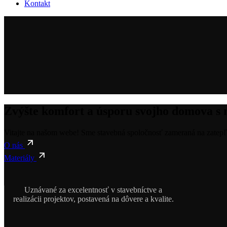
Kontakt
Zvýšte komfort a úsporu svojho domova s 
Vitajte na našom webe! Sme stavebná spoločnosť zameraná na zatep
O nás
Materiály
Uznávané za excelentnosť v stavebníctve a
realizácii projektov, postavená na dôvere a kvalite.