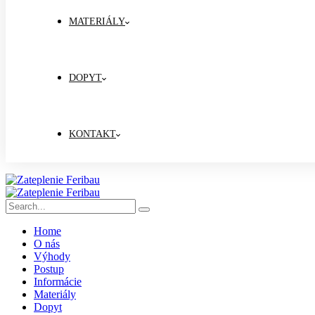
MATERIÁLY
DOPYT
KONTAKT
Home
O nás
Výhody
Postup
Informácie
Materiály
Dopyt