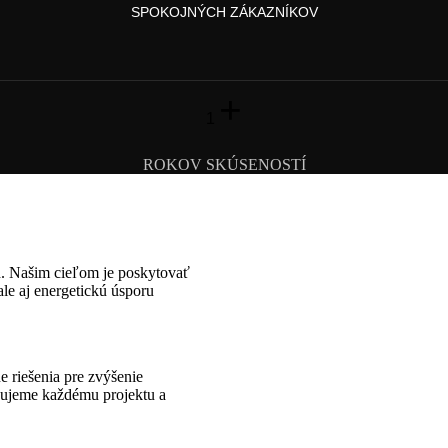
SPOKOJNÝCH ZÁKAZNÍKOV
+
1
ROKOV SKÚSENOSTÍ
ád. Našim cieľom je poskytovať
ale aj energetickú úsporu
 riešenia pre zvýšenie
nujeme každému projektu a