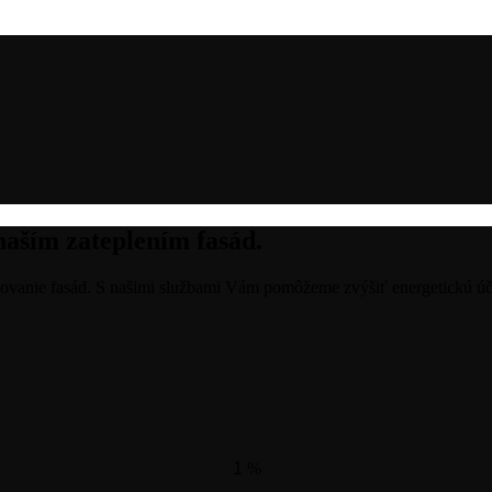
naším zateplením fasád.
ľovanie fasád. S našimi službami Vám pomôžeme zvýšiť energetickú 
1
%