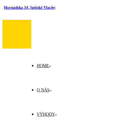
Hornádska 34, Spišské Vlachy
HOME
O NÁS
VÝHODY