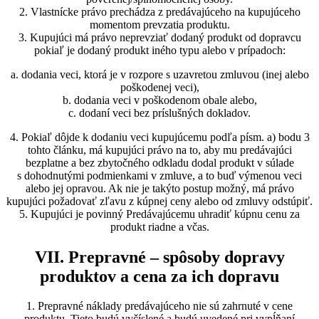
2. Vlastnícke právo prechádza z predávajúceho na kupujúceho
momentom prevzatia produktu.
3. Kupujúci má právo neprevziať dodaný produkt od dopravcu
pokiaľ je dodaný produkt iného typu alebo v prípadoch:
a. dodania veci, ktorá je v rozpore s uzavretou zmluvou (inej alebo
poškodenej veci),
b. dodania veci v poškodenom obale alebo,
c. dodaní veci bez príslušných dokladov.
4. Pokiaľ dôjde k dodaniu veci kupujúcemu podľa písm. a) bodu 3
tohto článku, má kupujúci právo na to, aby mu predávajúci
bezplatne a bez zbytočného odkladu dodal produkt v súlade
s dohodnutými podmienkami v zmluve, a to buď výmenou veci
alebo jej opravou. Ak nie je takýto postup možný, má právo
kupujúci požadovať zľavu z kúpnej ceny alebo od zmluvy odstúpiť.
5. Kupujúci je povinný Predávajúcemu uhradiť kúpnu cenu za
produkt riadne a včas.
VII. Prepravné – spôsoby dopravy
produktov a cena za ich dopravu
1. Prepravné náklady predávajúceho nie sú zahrnuté v cene
produktu. Tieto budú vyčíslené a budú uvedené pri vypĺňaní