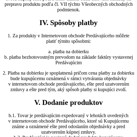
prepravu produktu podľa čl. VII týchto Všeobecných obchodných
podmienok.
IV. Spôsoby platby
1. Za produkty v Internetovom obchode Predávajúceho môžete
platiť týmito spôsobmi:
a. platba na dobierku
b. platba bezhotovostným prevodom na základe faktúry vystavenej
Predávajúcim
2. Platba na dobierku je spoplatnená pričom cena platby za dobierku
bude kupujúcemu oznámená v rámci vytvárania objednávky
v internetovom obchode predávajúceho, ešte pred uzatvorením
zmluvy a ešte pred tým, aký spôsob platby si kupujúci zvolí.
V. Dodanie produktov
b.1. Tovar je predávajúcim expedovaný v lehotách uvedených
v internetovom obchode Predávajúceho, ktoré sú Kupujúcemu
známe a oznámené ešte pred odoslaním objednávky a pred
uzatvorením kúpnej zmluvy.