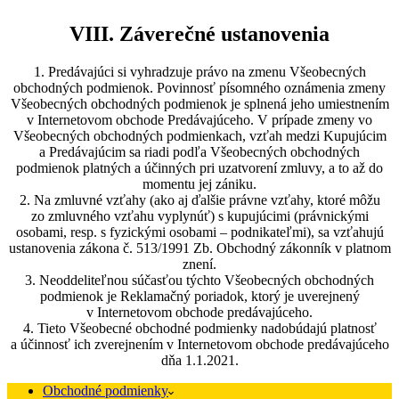
VIII. Záverečné ustanovenia
1. Predávajúci si vyhradzuje právo na zmenu Všeobecných
obchodných podmienok. Povinnosť písomného oznámenia zmeny
Všeobecných obchodných podmienok je splnená jeho umiestnením
v Internetovom obchode Predávajúceho. V prípade zmeny vo
Všeobecných obchodných podmienkach, vzťah medzi Kupujúcim
a Predávajúcim sa riadi podľa Všeobecných obchodných
podmienok platných a účinných pri uzatvorení zmluvy, a to až do
momentu jej zániku.
2. Na zmluvné vzťahy (ako aj ďalšie právne vzťahy, ktoré môžu
zo zmluvného vzťahu vyplynúť) s kupujúcimi (právnickými
osobami, resp. s fyzickými osobami – podnikateľmi), sa vzťahujú
ustanovenia zákona č. 513/1991 Zb. Obchodný zákonník v platnom
znení.
3. Neoddeliteľnou súčasťou týchto Všeobecných obchodných
podmienok je Reklamačný poriadok, ktorý je uverejnený
v Internetovom obchode predávajúceho.
4. Tieto Všeobecné obchodné podmienky nadobúdajú platnosť
a účinnosť ich zverejnením v Internetovom obchode predávajúceho
dňa 1.1.2021.
Obchodné podmienky