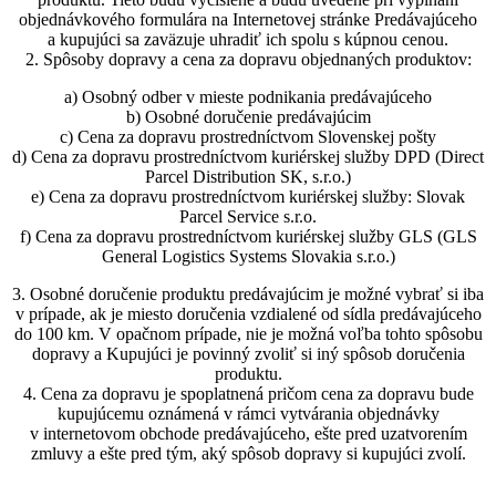
objednávkového formulára na Internetovej stránke Predávajúceho
a kupujúci sa zaväzuje uhradiť ich spolu s kúpnou cenou.
2. Spôsoby dopravy a cena za dopravu objednaných produktov:
a) Osobný odber v mieste podnikania predávajúceho
b) Osobné doručenie predávajúcim
c) Cena za dopravu prostredníctvom Slovenskej pošty
d) Cena za dopravu prostredníctvom kuriérskej služby DPD (Direct
Parcel Distribution SK, s.r.o.)
e) Cena za dopravu prostredníctvom kuriérskej služby: Slovak
Parcel Service s.r.o.
f) Cena za dopravu prostredníctvom kuriérskej služby GLS (GLS
General Logistics Systems Slovakia s.r.o.)
3. Osobné doručenie produktu predávajúcim je možné vybrať si iba
v prípade, ak je miesto doručenia vzdialené od sídla predávajúceho
do 100 km. V opačnom prípade, nie je možná voľba tohto spôsobu
dopravy a Kupujúci je povinný zvoliť si iný spôsob doručenia
produktu.
4. Cena za dopravu je spoplatnená pričom cena za dopravu bude
kupujúcemu oznámená v rámci vytvárania objednávky
v internetovom obchode predávajúceho, ešte pred uzatvorením
zmluvy a ešte pred tým, aký spôsob dopravy si kupujúci zvolí.