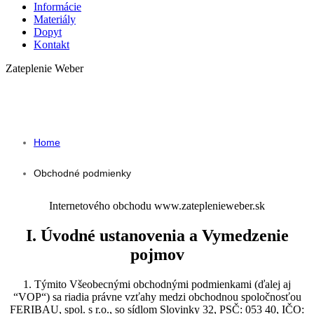
Informácie
Materiály
Dopyt
Kontakt
Zateplenie Weber
OBCHODNÉ PODMIENKY
Home
Obchodné podmienky
Internetového obchodu www.zateplenieweber.sk
I. Úvodné ustanovenia a Vymedzenie
pojmov
1. Týmito Všeobecnými obchodnými podmienkami (ďalej aj
“VOP“) sa riadia právne vzťahy medzi obchodnou spoločnosťou
FERIBAU, spol. s r.o., so sídlom Slovinky 32, PSČ: 053 40, IČO: