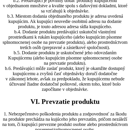
b.2. Predávajúci je povinný dodať produkty kupujúcemu
v objednanom množstve a kvalite spolu s daňovými dokladmi, ktoré
sa vzťahujú k objednávke.
b.3. Miestom dodania objednaného produktu je adresa uvedená
kupujúcim. Ak kupujúci neuvedie osobitnú adresu na dodanie
produktu, je touto adresou adresa sídla kupujúceho.
b.4. Dodanie produktu predávajúci uskutoční vlastnými
prostriedkami k rukám kupujúceho (alebo kupujúcim písomne
splnomocnenej osobe na prevzatie produktu), alebo prostredníctvom
tretích osôb (prepravné a zásielkové spoločnosti).
b.5. Dodanie produktu je uskutočnené jeho odovzdaním
Kupujúcemu (alebo kupujúcim písomne splnomocnenej osobe
na prevzatie produktu).
b.6. Predávajúci môže zaslať produkt, ktorý je okamžite dostupný
kupujúcemu a zvyšnú časť objednávky doručí dodatočne
v zákonnej lehote, avšak za predpokladu, že kupujúcemu nebude
účtované žiadne dodatočné poštovné, okrem toho, ktoré bolo
započítane v objednávke.
VI. Prevzatie produktu
1. Nebezpečenstvo poškodenia produktu a zodpovednosť za škodu
na produkte prechádza na kujúceho jeho prevzatím, pričom nezáleží
na tom, či kupujúci prevezme produkt osobne alebo prostredníctvom
poverenej/splnomocnenej osoby.