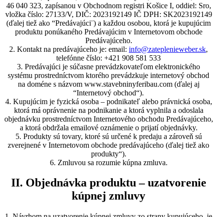
46 040 323, zapísanou v Obchodnom registri Košice I, oddiel: Sro,
vložka číslo: 27133/V, DIČ: 2023192149 IČ DPH: SK2023192149
(ďalej tiež ako “Predávajúci¨) a každou osobou, ktorá je kupujúcim
produktu ponúkaného Predávajúcim v Internetovom obchode
Predávajúceho.
2. Kontakt na predávajúceho je: email:
info@zateplenieweber.sk
,
telefónne číslo:
+421 908 581 533
3. Predávajúci je súčasne prevádzkovateľom elektronického
systému prostredníctvom ktorého prevádzkuje internetový obchod
na doméne s názvom www.stavebninyferibau.com (ďalej aj
“Internetový obchod“).
4. Kupujúcim je fyzická osoba – podnikateľ alebo právnická osoba,
ktorá má oprávnenie na podnikanie a ktorá vyplnila a odoslala
objednávku prostredníctvom Internetového obchodu Predávajúceho,
a ktorá obdržala emailové oznámenie o prijatí objednávky.
5. Produkty sú tovary, ktoré sú určené k predaju a zároveň sú
zverejnené v Internetovom obchode predávajúceho (ďalej tiež ako
produkty“).
6. Zmluvou sa rozumie kúpna zmluva.
II. Objednávka produktu – uzatvorenie
kúpnej zmluvy
1. Návrhom na uzatvorenie kúpnej zmluvy zo strany kupujúceho, je