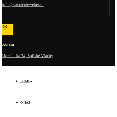
info@zateplenieweber.sk
Adresa
Hornádska 34, Spišské Vlachy
HOME
O NÁS