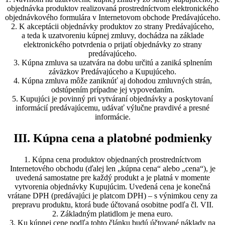
objednávka produktov realizovaná prostredníctvom elektronického
objednávkového formulára v Internetovom obchode Predávajúceho.
2. K akceptácii objednávky produktov zo strany Predávajúceho,
a teda k uzatvoreniu kúpnej zmluvy, dochádza na základe
elektronického potvrdenia o prijatí objednávky zo strany
predávajúceho.
3. Kúpna zmluva sa uzatvára na dobu určitú a zaniká splnením
záväzkov Predávajúceho a Kupujúceho.
4. Kúpna zmluva môže zaniknúť aj dohodou zmluvných strán,
odstúpením prípadne jej vypovedaním.
5. Kupujúci je povinný pri vytváraní objednávky a poskytovaní
informácií predávajúcemu, udávať výlučne pravdivé a presné
informácie.
III. Kúpna cena a platobné podmienky
1. Kúpna cena produktov objednaných prostredníctvom
Internetového obchodu (ďalej len „kúpna cena“ alebo „cena“), je
uvedená samostatne pre každý produkt a je platná v momente
vytvorenia objednávky Kupujúcim. Uvedená cena je konečná
vrátane DPH (predávajúci je platcom DPH) – s výnimkou ceny za
prepravu produktu, ktorá bude účtovaná osobitne podľa čl. VII.
2. Základným platidlom je mena euro.
3. Ku kúpnej cene podľa tohto článku budú účtované náklady na