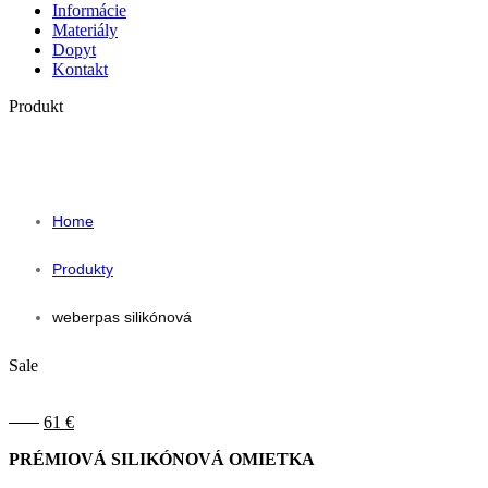
Informácie
Materiály
Dopyt
Kontakt
Produkt
WEBERPAS SILIKÓNOVÁ
Home
Produkty
weberpas silikónová
Sale
Pôvodná
Aktuálna
87
€
61
€
cena
cena
PRÉMIOVÁ SILIKÓNOVÁ OMIETKA
bola:
je:
87 €.
61 €.