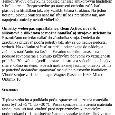
Tenkovrstvovú omietku na podklad nanášať antikorovým hladidlom
v hrúbke zrna. Bezprostredne po nanesení omietku zašúchať
plastovým hladidlom tak, aby vznikla želaná štruktúra. Na jednu
ucelenú plochu omietku nanášať súvislé bez prerušenia tak, aby
napojenia omietky neboli viditeľné.
Omietky weberpas aquaBalance, clean Active, nova S,
silikónová a silikátová je možné nanášať aj strojovo striekaním
.
Rozmiešanú omietku naliať do zásobníka stroja. Omietku do
zásobníka pridávať podľa potreby tak, aby sa do hadice nedostal
vzduch. Na začiatku si časť materiálu odstriekajte do nádoby a
začnite s nanášaním na fasádu. Fasádnu omietku nanášať na
podklad rovnomerne a plynulo krúživými pohybmi vo vzdialenosti
približne 30 – 40 cm (podľa nastavania stroja a spôsobu použitia) v
smere kolmo na stenu. Povrch nastriekanej fasádnej omietky už nie
je potrebné dodatočne upravovať manuálne plastovým hladidlom.
Vhodé strojné zariadenie: napr. Wagner Plastcoat 1030, Mixer
Optimix 10.
Upozornenie
Teplota vzduchu a podkladu počas spracovania a zrenia materiálu
musí byť od +5 °C do +30 °C. Počas spracovania a zrenia materiálu
fasádu min. 48 hod. chrániť pred nepriaznivými klimatickými
podmienkami (priame slnečné žiarenie, vysoké teploty, silný vietor,