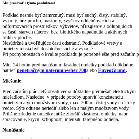
Ako pracovať s týmto produktom?
Podklad nesmie byť zamrznutý, musí byť suchý, čistý, stabilný,
vyzretý, bez prachu, mastnoty, zvyškov oddebňovacích a
odformovacích prostriedkov, výkvetov, pľuzgierov a odlupujúcich
sa častí, starých náterov, bez biotického napadnutia a aktívnych
trhlín v ploche.
Nesúdržné a uvoľňujúce časti odstrániť. Podkladové vrstvy a
omietky musia byť dostatočne suché a vyzreté.
Pri pochybnostiach o kvalite podkladu je potrebné ešte pred začatím pr
Min. 24 hodín pred nanášaním fasádnej omietky podklad dôkladne
natrieť
penetračným náterom weber 700
alebo
EnveoGrund
.
Miešanie
Pred začatím prác celý obsah vedra dôkladne premiešať elektrickým
miešadlom. Následne, v prípade potreby upraviť konzistenciu
omietky malým množstvom vody, max. 200 ml čistej vody na 25 kg
vedro. Sýte odtiene neriediť alebo len s malým množstvom vody.
Prílišné zriedenie omietky môže zhoršiť vlastnosti omietky, napr.
spracovanie, kryciu schopnosť, intenzitu farebného odtieňa.
Nanášanie