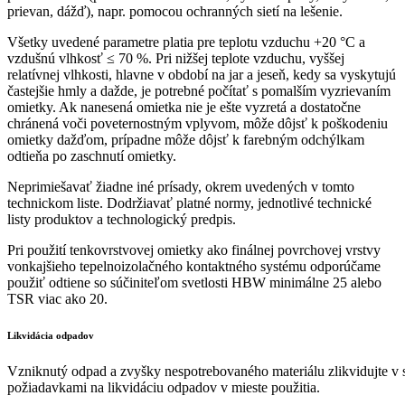
prievan, dážď), napr. pomocou ochranných sietí na lešenie.
Všetky uvedené parametre platia pre teplotu vzduchu +20 °C a
vzdušnú vlhkosť ≤ 70 %. Pri nižšej teplote vzduchu, vyššej
relatívnej vlhkosti, hlavne v období na jar a jeseň, kedy sa vyskytujú
častejšie hmly a dažde, je potrebné počítať s pomalším vyzrievaním
omietky. Ak nanesená omietka nie je ešte vyzretá a dostatočne
chránená voči poveternostným vplyvom, môže dôjsť k poškodeniu
omietky dažďom, prípadne môže dôjsť k farebným odchýlkam
odtieňa po zaschnutí omietky.
Neprimiešavať žiadne iné prísady, okrem uvedených v tomto
technickom liste. Dodržiavať platné normy, jednotlivé technické
listy produktov a technologický predpis.
Pri použití tenkovrstvovej omietky ako finálnej povrchovej vrstvy
vonkajšieho tepelnoizolačného kontaktného systému odporúčame
použiť odtiene so súčiniteľom svetlosti HBW minimálne 25 alebo
TSR viac ako 20.
Likvidácia odpadov
Vzniknutý odpad a zvyšky nespotrebovaného materiálu zlikvidujte v s
požiadavkami na likvidáciu odpadov v mieste použitia.