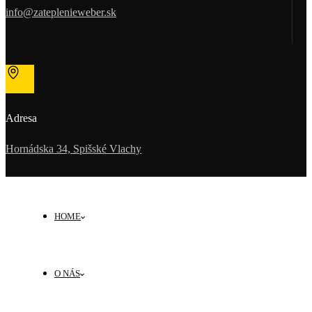
info@zateplenieweber.sk
Adresa
Hornádska 34, Spišské Vlachy
HOME
O NÁS