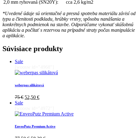
2,0 mm ryhovaná (SN20Y):
cca 2,6 kg/m2
*Uvedené údaje sú orientačné a presná spotreba materiálu závisí od
typu a členitosti podkladu, hrúbky vrstvy, spôsobu nanášania a
konkrétnych podmienok na stavbe. Odporúčame vykonať skúšobnú
aplikáciu a počítať s rezervou na prípadné straty počas manipulácie
a aplikácie.
Súvisiace produkty
Sale
[woosw id="4968"]
weberpas silikátová
Pôvodná
Aktuálna
75
€
52,50
€
cena
cena
Sale
bola:
je:
[woosw id="4972"]
75 €.
52,50 €.
EnveoPutz Premium Active