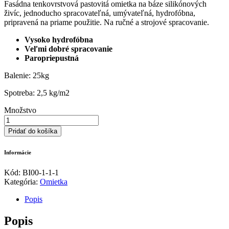
Fasádna tenkovrstvová pastovitá omietka na báze silikónových
živíc, jednoducho spracovateľná, umývateľná, hydrofóbna,
pripravená na priame použitie. Na ručné a strojové spracovanie.
Vysoko hydrofóbna
Veľmi dobré spracovanie
Paropriepustná
Balenie: 25kg
Spotreba: 2,5 kg/m2
Množstvo
množstvo
weberpas
Pridať do košíka
silikónová
Informácie
Kód:
BI00-1-1-1
Kategória:
Omietka
Popis
Popis