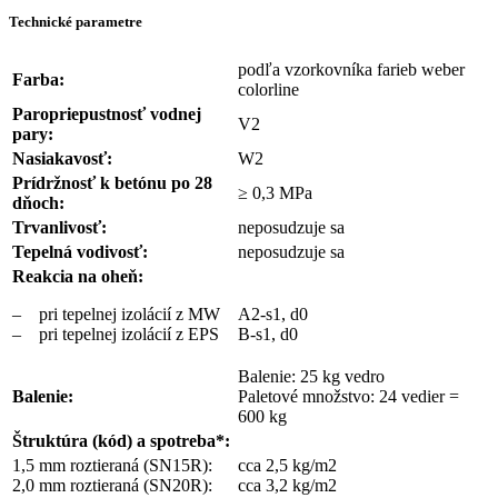
Technické parametre
podľa vzorkovníka farieb weber
Farba:
colorline
Paropriepustnosť vodnej
V2
pary:
Nasiakavosť:
W2
Prídržnosť k betónu po 28
≥ 0,3 MPa
dňoch:
Trvanlivosť:
neposudzuje sa
Tepelná vodivosť:
neposudzuje sa
Reakcia na oheň:
– pri tepelnej izolácií z MW
A2-s1, d0
– pri tepelnej izolácií z EPS
B-s1, d0
Balenie: 25 kg vedro
Balenie:
Paletové množstvo: 24 vedier =
600 kg
Štruktúra (kód) a spotreba*:
1,5 mm roztieraná (SN15R):
cca 2,5 kg/m2
2,0 mm roztieraná (SN20R):
cca 3,2 kg/m2