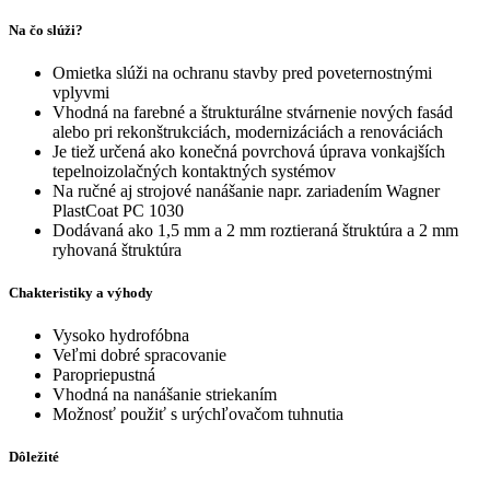
Na čo slúži?
Omietka slúži na ochranu stavby pred poveternostnými
vplyvmi
Vhodná na farebné a štrukturálne stvárnenie nových fasád
alebo pri rekonštrukciách, modernizáciách a renováciách
Je tiež určená ako konečná povrchová úprava vonkajších
tepelnoizolačných kontaktných systémov
Na ručné aj strojové nanášanie napr. zariadením Wagner
PlastCoat PC 1030
Dodávaná ako 1,5 mm a 2 mm roztieraná štruktúra a 2 mm
ryhovaná štruktúra
Chakteristiky a výhody
Vysoko hydrofóbna
Veľmi dobré spracovanie
Paropriepustná
Vhodná na nanášanie striekaním
Možnosť použiť s urýchľovačom tuhnutia
Dôležité